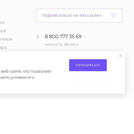
ПОДПИСАТЬСЯ НА РАССЫЛКУ
ра
ара
8 800 777 35 69
товара
ЗАКАЗАТЬ ЗВОНОК
ара
т
info@opt-milena.ru
каз
ПРИНИМАЮ
М.О, Ленинский городской
еб-сайте, что позволяет
ие на
округ, Апаринки, вл1
аете условия его
сах
НЕ ПРИНИМАЮ
 товаров