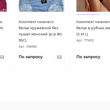
о
Комплект нижнего
Комплект нижнег
5-
белья кружевной без
белья в рубчик ж
пушап женский (р-р 80-
(S M L)
95С)
Арт.: 775815
Арт.: 338960
По запросу
По запросу