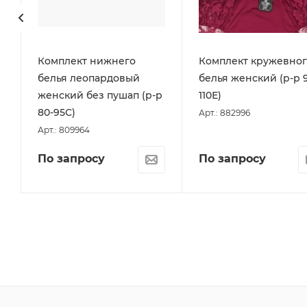
Комплект нижнего
Комплект кружевног
белья леопардовый
белья женский (р-р 9
женский без пушап (р-р
110Е)
80-95С)
Арт.: 882996
Арт.: 809964
По запросу
По запросу