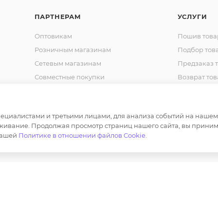
ПАРТНЕРАМ
УСЛУГИ
Оптовикам
Пошив това
Розничным магазинам
Подбор тов
Сетевым магазинам
Предзаказ 
Совместные покупки
Возврат тов
Типографиям
Фулфилмен
Спец. Одежда
Шьем на за
циалистами и третьими лицами, для анализа событий на нашем в
Корпоративная одежда
Продвижен
живание. Продолжая просмотр страниц нашего сайта, вы приним
маркетплей
Сотрудничество
нашей
Политике в отношении файлов Cookie
.
Маркировка