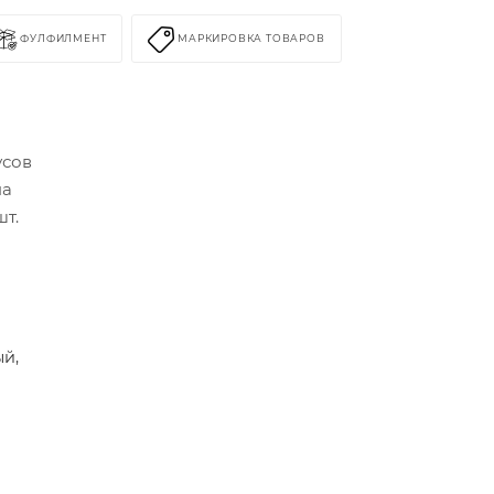
ФУЛФИЛМЕНТ
МАРКИРОВКА ТОВАРОВ
усов
на
шт.
ый,
,