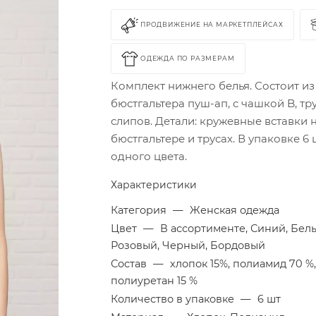
ПРОДВИЖЕНИЕ НА МАРКЕТПЛЕЙСАХ
ОДЕЖДА ПО РАЗМЕРАМ
Комплект нижнего белья. Состоит из
бюстгальтера пуш-ап, с чашкой B, тр
слипов. Детали: кружевные вставки 
бюстгальтере и трусах. В упаковке 6 
одного цвета.
Характеристики
Категория
—
Женская одежда
Цвет
—
В ассортименте, Синий, Бел
Розовый, Черный, Бордовый
Состав
—
хлопок 15%, полиамид 70 %
полиуретан 15 %
Количество в упаковке
—
6 шт