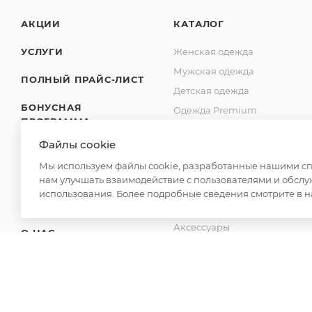
АКЦИИ
КАТАЛОГ
УСЛУГИ
Женская одежда
Мужская одежда
ПОЛНЫЙ ПРАЙС-ЛИСТ
Детская одежда
БОНУСНАЯ
Одежда Premium
ПРОГРАММА
Одежда по размерам
Файлы cookie
SHOWROOM
Обувь оптом
Мы используем файлы cookie, разработанные нашими спе
Для дома
ДОСТАВКА
нам улучшать взаимодействие с пользователями и обслу
Спецодежда
использования. Более подробные сведения смотрите в 
ОПЛАТА
Товары для бани
Аксессуары
О НАС
Отдых - Развлечения
КОНТАКТЫ
Канцелярские товары
Новинки