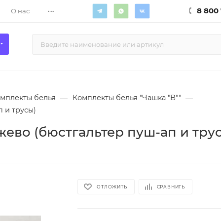
...
8 800 
О нас
мплекты белья
—
Комплекты белья "Чашка "B""
—
п и трусы)
жево (бюстгальтер пуш-ап и тру
ОТЛОЖИТЬ
СРАВНИТЬ