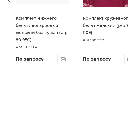
Комплект нижнего
Комплект кружевног
белья леопардовый
белья женский (р-р 9
женский без пушап (р-р
110Е)
80-95С)
Арт.: 882996
Арт.: 809964
По запросу
По запросу