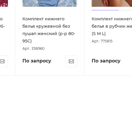
о
Комплект нижнего
Комплект нижнег
5-
белья кружевной без
белья в рубчик ж
пушап женский (р-р 80-
(S M L)
95С)
Арт.: 775815
Арт.: 338960
По запросу
По запросу