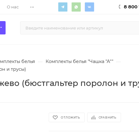
...
8 800 
О нас
мплекты белья
—
Комплекты белья "Чашка "А""
—
он и трусы)
жево (бюстгальтер поролон и тр
ОТЛОЖИТЬ
СРАВНИТЬ