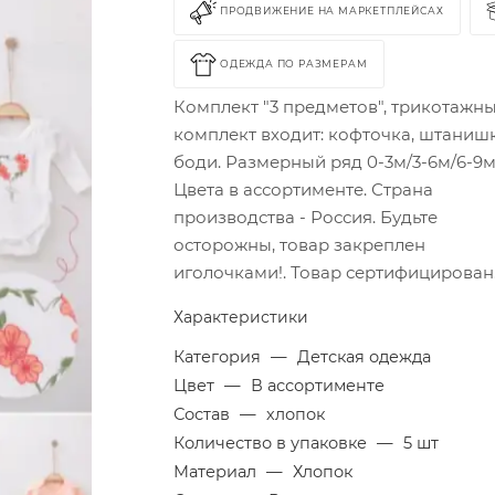
ПРОДВИЖЕНИЕ НА МАРКЕТПЛЕЙСАХ
ОДЕЖДА ПО РАЗМЕРАМ
Комплект "3 предметов", трикотажны
комплект входит: кофточка, штаниш
боди. Размерный ряд 0-3м/3-6м/6-9м
Цвета в ассортименте. Страна
производства - Россия. Будьте
осторожны, товар закреплен
иголочками!. Товар сертифицирован
Характеристики
Категория
—
Детская одежда
Цвет
—
В ассортименте
Состав
—
хлопок
Количество в упаковке
—
5 шт
Материал
—
Хлопок