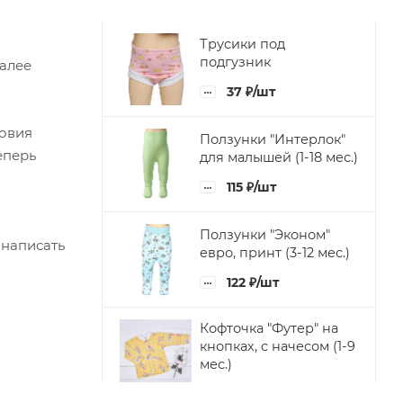
Трусики под
подгузник
Далее
37
₽
/шт
ловия
Ползунки "Интерлок"
еперь
для малышей (1-18 мес.)
115
₽
/шт
Ползунки "Эконом"
 написать
евро, принт (3-12 мес.)
122
₽
/шт
Кофточка "Футер" на
кнопках, c начесом (1-9
мес.)
163
₽
/шт