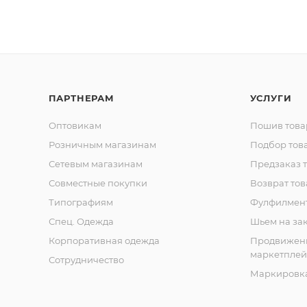
ПАРТНЕРАМ
УСЛУГИ
Оптовикам
Пошив това
Розничным магазинам
Подбор тов
Сетевым магазинам
Предзаказ 
Совместные покупки
Возврат тов
Типографиям
Фулфилмен
Спец. Одежда
Шьем на за
Корпоративная одежда
Продвижен
маркетплей
Сотрудничество
Маркировка