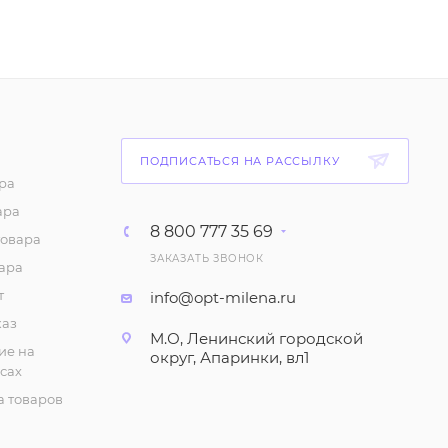
Штанишки "Футер", с
начесом (1-6 мес.)
140
₽
/шт
Боди с начесом для
ПОДПИСАТЬСЯ НА РАССЫЛКУ
малышей, длинный
рукав (3-12 мес.)
ра
ара
324
₽
/шт
8 800 777 35 69
товара
ЗАКАЗАТЬ ЗВОНОК
Комплект тройка
ара
(штанишки, кофточка,
т
info@opt-milena.ru
шапочка) для малыша
каз
441
₽
/шт
М.О, Ленинский городской
ие на
округ, Апаринки, вл1
сах
Ползунки "Футер"
 товаров
высокие, с начесом, на
кнопках (1-9 мес.)