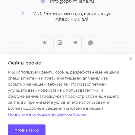
info@opt-milena.ru
М.О, Ленинский городской округ,
Апаринки, вл1
Файлы cookie
2026 © ООО "Вайт Текстиль групп"
Мы используем файлы cookie, разработанные нашими
Любая информация на сайте носит справочный
специалистами и третьими лицами, для анализа
характер и не является публичной офертой
событий на нашем веб-сайте, что позволяет нам
определяемой положениями пункта 2 статьи 437
улучшать взаимодействие с пользователями и
Гражданского кодекса Российской Федерации.
обслуживание. Продолжая просмотр страниц нашего
Использование любых материалов, опубликованных
сайта, вы принимаете условия его использования.
Более подробные сведения смотрите в нашей
на https://opt-milena.ru, допустимо только при
Политике в отношении файлов Cookie
.
наличии письменного разрешения редакции и
активной ссылки на https://opt-milena.ru
ПРИНИМАЮ
НЕ ПРИНИМАЮ