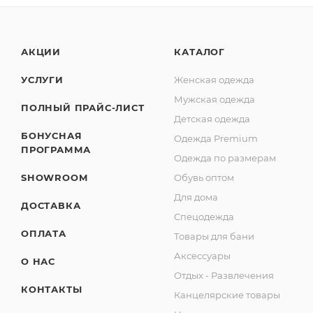
АКЦИИ
КАТАЛОГ
УСЛУГИ
Женская одежда
Мужская одежда
ПОЛНЫЙ ПРАЙС-ЛИСТ
Детская одежда
БОНУСНАЯ
Одежда Premium
ПРОГРАММА
Одежда по размерам
SHOWROOM
Обувь оптом
Для дома
ДОСТАВКА
Спецодежда
ОПЛАТА
Товары для бани
Аксессуары
О НАС
Отдых - Развлечения
КОНТАКТЫ
Канцелярские товары