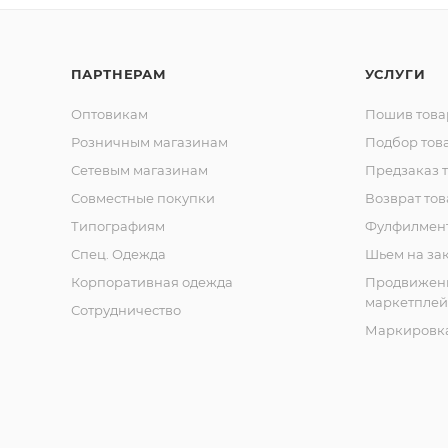
ПАРТНЕРАМ
УСЛУГИ
Оптовикам
Пошив това
Розничным магазинам
Подбор тов
Сетевым магазинам
Предзаказ 
Совместные покупки
Возврат тов
Типографиям
Фулфилмен
Спец. Одежда
Шьем на за
Корпоративная одежда
Продвижен
маркетплей
Сотрудничество
Маркировка