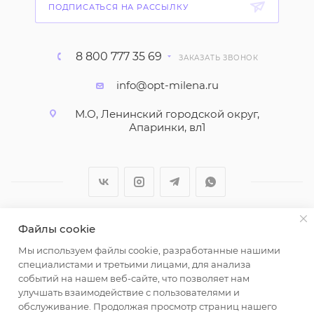
ПОДПИСАТЬСЯ НА РАССЫЛКУ
8 800 777 35 69
ЗАКАЗАТЬ ЗВОНОК
info@opt-milena.ru
М.О, Ленинский городской округ,
Апаринки, вл1
Файлы cookie
2026 © ООО "Вайт Текстиль групп"
Мы используем файлы cookie, разработанные нашими
Любая информация на сайте носит справочный
специалистами и третьими лицами, для анализа
характер и не является публичной офертой
событий на нашем веб-сайте, что позволяет нам
определяемой положениями пункта 2 статьи 437
улучшать взаимодействие с пользователями и
Гражданского кодекса Российской Федерации.
обслуживание. Продолжая просмотр страниц нашего