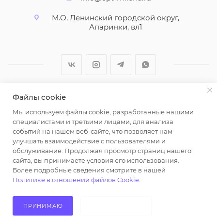
М.О, Ленинский городской округ,
Апаринки, вл1
Файлы cookie
2026 © ООО "Вайт Текстиль групп"
Мы используем файлы cookie, разработанные нашими
Любая информация на сайте носит справочный
специалистами и третьими лицами, для анализа
характер и не является публичной офертой
событий на нашем веб-сайте, что позволяет нам
определяемой положениями пункта 2 статьи 437
улучшать взаимодействие с пользователями и
Гражданского кодекса Российской Федерации.
обслуживание. Продолжая просмотр страниц нашего
Использование любых материалов, опубликованных
сайта, вы принимаете условия его использования.
Более подробные сведения смотрите в нашей
на https://opt-milena.ru, допустимо только при
Политике в отношении файлов Cookie
.
наличии письменного разрешения редакции и
активной ссылки на https://opt-milena.ru
ПРИНИМАЮ
НЕ ПРИНИМАЮ