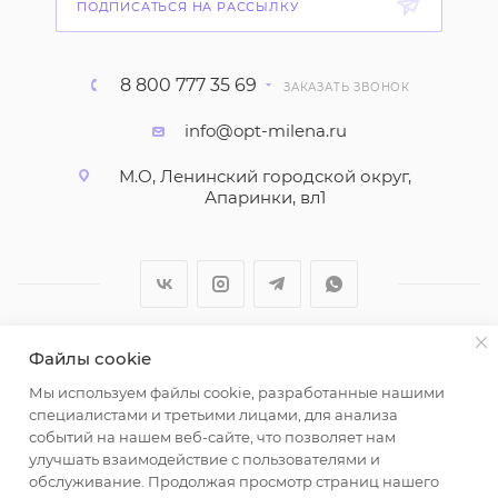
ПОДПИСАТЬСЯ НА РАССЫЛКУ
8 800 777 35 69
ЗАКАЗАТЬ ЗВОНОК
info@opt-milena.ru
М.О, Ленинский городской округ,
Апаринки, вл1
Файлы cookie
2026 © ООО "Вайт Текстиль групп"
Мы используем файлы cookie, разработанные нашими
Любая информация на сайте носит справочный
специалистами и третьими лицами, для анализа
характер и не является публичной офертой
событий на нашем веб-сайте, что позволяет нам
определяемой положениями пункта 2 статьи 437
улучшать взаимодействие с пользователями и
Гражданского кодекса Российской Федерации.
обслуживание. Продолжая просмотр страниц нашего