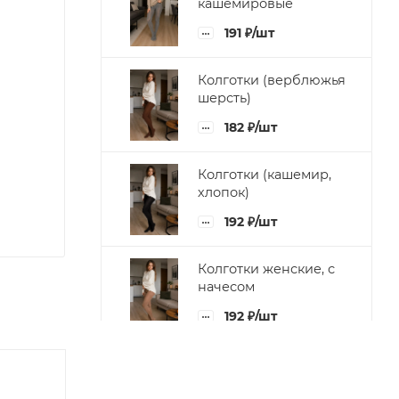
кашемировые
191
₽
/шт
Колготки (верблюжья
шерсть)
182
₽
/шт
Колготки (кашемир,
хлопок)
192
₽
/шт
Колготки женские, с
начесом
192
₽
/шт
Колготки женские (с
имитацией чулок с
кошкой)