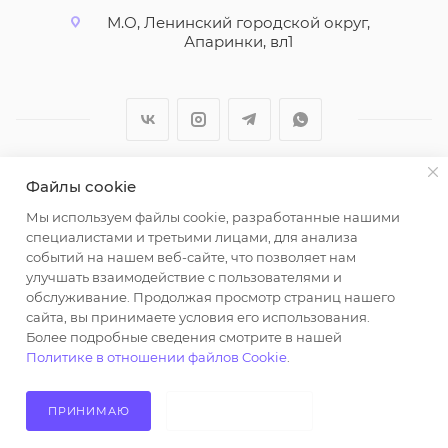
М.О, Ленинский городской округ,
Апаринки, вл1
Файлы cookie
2026 © ООО "Вайт Текстиль групп"
Мы используем файлы cookie, разработанные нашими
Любая информация на сайте носит справочный
специалистами и третьими лицами, для анализа
характер и не является публичной офертой
событий на нашем веб-сайте, что позволяет нам
определяемой положениями пункта 2 статьи 437
улучшать взаимодействие с пользователями и
Гражданского кодекса Российской Федерации.
обслуживание. Продолжая просмотр страниц нашего
Использование любых материалов, опубликованных
сайта, вы принимаете условия его использования.
Более подробные сведения смотрите в нашей
на https://opt-milena.ru, допустимо только при
Политике в отношении файлов Cookie
.
наличии письменного разрешения редакции и
активной ссылки на https://opt-milena.ru
ПРИНИМАЮ
НЕ ПРИНИМАЮ