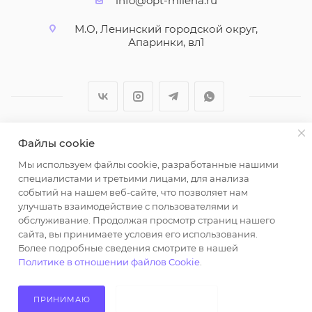
info@opt-milena.ru
М.О, Ленинский городской округ,
Апаринки, вл1
Файлы cookie
2026 © ООО "Вайт Текстиль групп"
Мы используем файлы cookie, разработанные нашими
Любая информация на сайте носит справочный
специалистами и третьими лицами, для анализа
характер и не является публичной офертой
событий на нашем веб-сайте, что позволяет нам
определяемой положениями пункта 2 статьи 437
улучшать взаимодействие с пользователями и
Гражданского кодекса Российской Федерации.
обслуживание. Продолжая просмотр страниц нашего
Использование любых материалов, опубликованных
сайта, вы принимаете условия его использования.
Более подробные сведения смотрите в нашей
на https://opt-milena.ru, допустимо только при
Политике в отношении файлов Cookie
.
наличии письменного разрешения редакции и
активной ссылки на https://opt-milena.ru
ПРИНИМАЮ
НЕ ПРИНИМАЮ