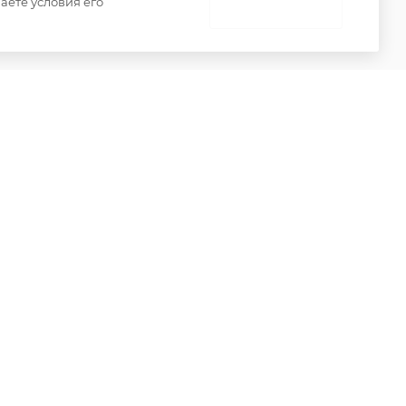
аете условия его
 товаров
НЕ ПРИНИМАЮ
ениями пункта 2 статьи 437 Гражданского кодекса
о только при наличии письменного разрешения