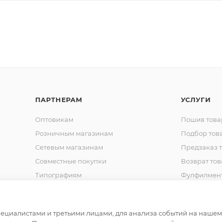
ПАРТНЕРАМ
УСЛУГИ
Оптовикам
Пошив това
Розничным магазинам
Подбор тов
Сетевым магазинам
Предзаказ 
Совместные покупки
Возврат тов
Типографиям
Фулфилмен
Спец. Одежда
Шьем на за
Корпоративная одежда
Продвижен
маркетплей
циалистами и третьими лицами, для анализа событий на нашем в
Сотрудничество