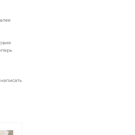
Далее
ловия
еперь
 написать