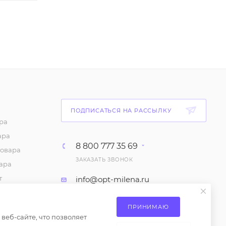
ПОДПИСАТЬСЯ НА РАССЫЛКУ
ра
ара
8 800 777 35 69
товара
ЗАКАЗАТЬ ЗВОНОК
ара
т
info@opt-milena.ru
каз
М.О, Ленинский городской
ие на
ПРИНИМАЮ
округ, Апаринки, вл1
сах
еб-сайте, что позволяет