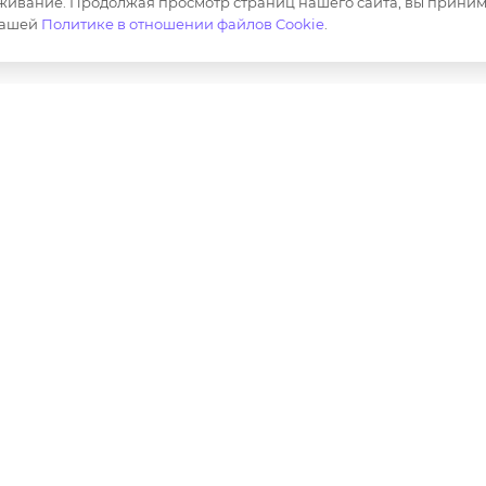
живание. Продолжая просмотр страниц нашего сайта, вы приним
Маркировка
нашей
Политике в отношении файлов Cookie
.
ер и не является публичной офертой определяемой полож
лов, опубликованных на https://opt-milena.ru, допустим