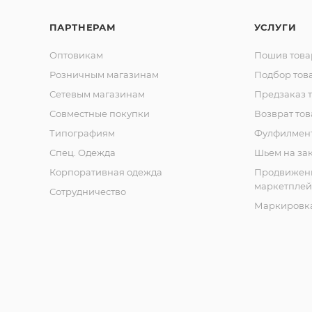
ПАРТНЕРАМ
УСЛУГИ
Оптовикам
Пошив това
Розничным магазинам
Подбор тов
Сетевым магазинам
Предзаказ 
Совместные покупки
Возврат тов
Типографиям
Фулфилмен
Спец. Одежда
Шьем на за
Корпоративная одежда
Продвижен
маркетплей
Сотрудничество
Маркировка