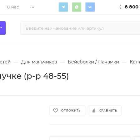
...
8 800 
О нас
етей
—
Для мальчиков
—
Бейсболки / Панамки
—
Кепк
учке (р-р 48-55)
ОТЛОЖИТЬ
СРАВНИТЬ