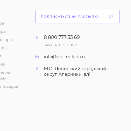
ПОДПИСАТЬСЯ НА РАССЫЛКУ
ра
ара
8 800 777 35 69
товара
ЗАКАЗАТЬ ЗВОНОК
ара
т
info@opt-milena.ru
каз
М.О, Ленинский городской
ие на
округ, Апаринки, вл1
сах
 товаров