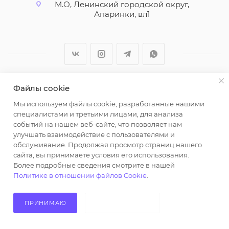
М.О, Ленинский городской округ,
Апаринки, вл1
Файлы cookie
2026 © ООО "Вайт Текстиль групп"
Мы используем файлы cookie, разработанные нашими
Любая информация на сайте носит справочный
специалистами и третьими лицами, для анализа
характер и не является публичной офертой
событий на нашем веб-сайте, что позволяет нам
определяемой положениями пункта 2 статьи 437
улучшать взаимодействие с пользователями и
Гражданского кодекса Российской Федерации.
обслуживание. Продолжая просмотр страниц нашего
Использование любых материалов, опубликованных
сайта, вы принимаете условия его использования.
Более подробные сведения смотрите в нашей
на https://opt-milena.ru, допустимо только при
Политике в отношении файлов Cookie
.
наличии письменного разрешения редакции и
активной ссылки на https://opt-milena.ru
ПРИНИМАЮ
НЕ ПРИНИМАЮ