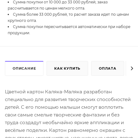
Сумма покупки от 10 000 до 33 000 рублей, заказ
рассчитывается по ценам мелкого опта.
Сумма более 33 000 рублей, то расчет заказа идет по ценам
крупного опта.
Сумма покупки пересчитывается автоматически при наборе
продукции.
ОПИСАНИЕ
КАК КУПИТЬ
ОПЛАТА
Д
Цветной картон Каляка-Маляка разработан
специально для развития творческих способностей
детей. С его помощью малыши смогут воплотить
свои самые смелые творческие фантазии и без
труда создадут необычайно яркие аппликации и
весёлые поделки. Картон равномерно окрашен с
двух сторон, имеет чистые, насыщенные цвета, легко