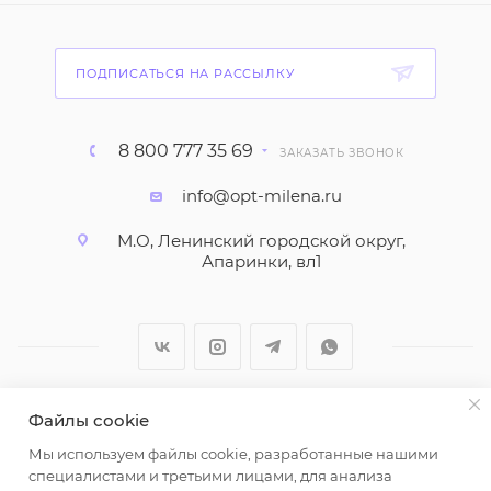
ПОДПИСАТЬСЯ НА РАССЫЛКУ
8 800 777 35 69
ЗАКАЗАТЬ ЗВОНОК
info@opt-milena.ru
М.О, Ленинский городской округ,
Апаринки, вл1
Файлы cookie
2026 © ООО "Вайт Текстиль групп"
Мы используем файлы cookie, разработанные нашими
Любая информация на сайте носит справочный
специалистами и третьими лицами, для анализа
характер и не является публичной офертой