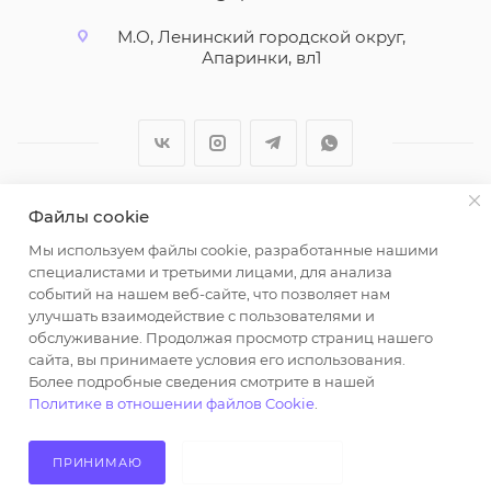
М.О, Ленинский городской округ,
Апаринки, вл1
Файлы cookie
2026 © ООО "Вайт Текстиль групп"
Мы используем файлы cookie, разработанные нашими
Любая информация на сайте носит справочный
специалистами и третьими лицами, для анализа
характер и не является публичной офертой
событий на нашем веб-сайте, что позволяет нам
определяемой положениями пункта 2 статьи 437
улучшать взаимодействие с пользователями и
Гражданского кодекса Российской Федерации.
обслуживание. Продолжая просмотр страниц нашего
Использование любых материалов, опубликованных
сайта, вы принимаете условия его использования.
Более подробные сведения смотрите в нашей
на https://opt-milena.ru, допустимо только при
Политике в отношении файлов Cookie
.
наличии письменного разрешения редакции и
активной ссылки на https://opt-milena.ru
ПРИНИМАЮ
НЕ ПРИНИМАЮ