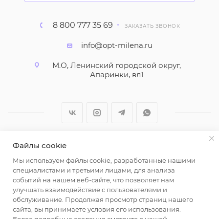
8 800 777 35 69
ЗАКАЗАТЬ ЗВОНОК
info@opt-milena.ru
М.О, Ленинский городской округ,
Апаринки, вл1
Файлы cookie
2026 © ООО "Вайт Текстиль групп"
Мы используем файлы cookie, разработанные нашими
Любая информация на сайте носит справочный
специалистами и третьими лицами, для анализа
характер и не является публичной офертой
событий на нашем веб-сайте, что позволяет нам
определяемой положениями пункта 2 статьи 437
улучшать взаимодействие с пользователями и
Гражданского кодекса Российской Федерации.
обслуживание. Продолжая просмотр страниц нашего
Использование любых материалов, опубликованных
сайта, вы принимаете условия его использования.