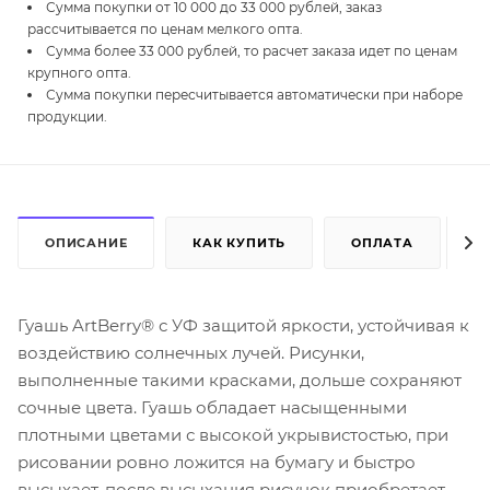
Сумма покупки от 10 000 до 33 000 рублей, заказ
рассчитывается по ценам мелкого опта.
Сумма более 33 000 рублей, то расчет заказа идет по ценам
крупного опта.
Сумма покупки пересчитывается автоматически при наборе
продукции.
ОПИСАНИЕ
КАК КУПИТЬ
ОПЛАТА
Д
Гуашь ArtBerry® с УФ защитой яркости, устойчивая к
воздействию солнечных лучей. Рисунки,
выполненные такими красками, дольше сохраняют
сочные цвета. Гуашь обладает насыщенными
плотными цветами с высокой укрывистостью, при
рисовании ровно ложится на бумагу и быстро
высыхает, после высыхания рисунок приобретает