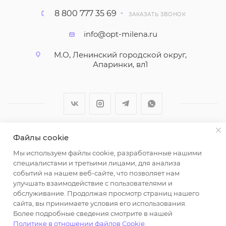
8 800 777 35 69
ЗАКАЗАТЬ ЗВОНОК
info@opt-milena.ru
М.О, Ленинский городской округ,
Апаринки, вл1
Файлы cookie
2026 © ООО "Вайт Текстиль групп"
Мы используем файлы cookie, разработанные нашими
Любая информация на сайте носит справочный
специалистами и третьими лицами, для анализа
характер и не является публичной офертой
событий на нашем веб-сайте, что позволяет нам
определяемой положениями пункта 2 статьи 437
улучшать взаимодействие с пользователями и
Гражданского кодекса Российской Федерации.
обслуживание. Продолжая просмотр страниц нашего
Использование любых материалов, опубликованных
сайта, вы принимаете условия его использования.
Более подробные сведения смотрите в нашей
на https://opt-milena.ru, допустимо только при
Политике в отношении файлов Cookie
.