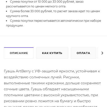
Сумма покупки от 10 000 до 33 000 рублей, заказ
рассчитывается по ценам мелкого опта.
Сумма более 33 000 рублей, то расчет заказа идет по ценам
крупного опта.
Сумма покупки пересчитывается автоматически при наборе
продукции.
ОПИСАНИЕ
КАК КУПИТЬ
ОПЛАТА
Д
Гуашь ArtBerry с УФ-защитой яркости, устойчивая к
воздействию солнечных лучей. Рисунки,
выполненные такими красками, дольше сохраняют
сочные цвета. Гуашь обладает насыщенными
плотными цветами с высокой укрывистостью, при
рисовании ровно ложится на бумагу и быстро
высыхает, после высыхания рисунок приобретает