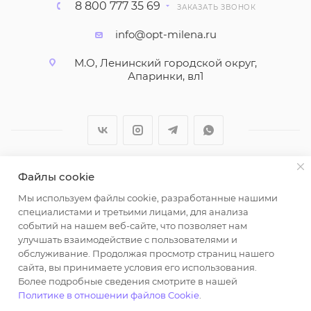
8 800 777 35 69
ЗАКАЗАТЬ ЗВОНОК
info@opt-milena.ru
М.О, Ленинский городской округ,
Апаринки, вл1
Файлы cookie
2026 © ООО "Вайт Текстиль групп"
Мы используем файлы cookie, разработанные нашими
Любая информация на сайте носит справочный
специалистами и третьими лицами, для анализа
характер и не является публичной офертой
событий на нашем веб-сайте, что позволяет нам
определяемой положениями пункта 2 статьи 437
улучшать взаимодействие с пользователями и
Гражданского кодекса Российской Федерации.
обслуживание. Продолжая просмотр страниц нашего
Использование любых материалов, опубликованных
сайта, вы принимаете условия его использования.
Более подробные сведения смотрите в нашей
на https://opt-milena.ru, допустимо только при
Политике в отношении файлов Cookie
.
наличии письменного разрешения редакции и