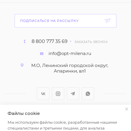
ПОДПИСАТЬСЯ НА РАССЫЛКУ
8 800 777 35 69
ЗАКАЗАТЬ ЗВОНОК
info@opt-milena.ru
М.О, Ленинский городской округ,
Апаринки, вл1
Файлы cookie
2026 © ООО "Вайт Текстиль групп"
Мы используем файлы cookie, разработанные нашими
Любая информация на сайте носит справочный
специалистами и третьими лицами, для анализа
характер и не является публичной офертой