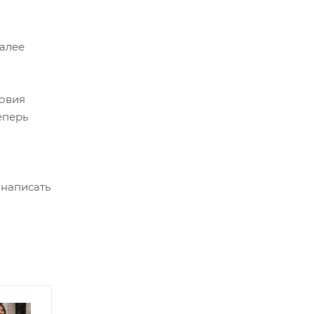
Далее
ловия
еперь
 написать