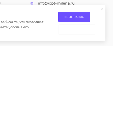
т
info@opt-milena.ru
каз
М.О, Ленинский городской
ие на
ПРИНИМАЮ
округ, Апаринки, вл1
сах
еб-сайте, что позволяет
аете условия его
 товаров
НЕ ПРИНИМАЮ
ениями пункта 2 статьи 437 Гражданского кодекса