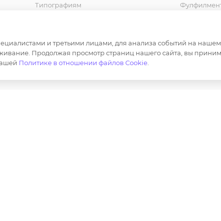
Типографиям
Фулфилмен
Спец. Одежда
Шьем на за
Корпоративная одежда
Продвижен
маркетплей
циалистами и третьими лицами, для анализа событий на нашем в
Сотрудничество
живание. Продолжая просмотр страниц нашего сайта, вы приним
Маркировка
нашей
Политике в отношении файлов Cookie
.
ер и не является публичной офертой определяемой полож