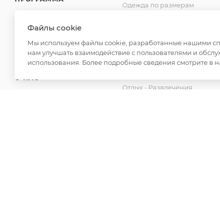
Одежда по размерам
SHOWROOM
Обувь оптом
Файлы cookie
Для дома
ДОСТАВКА
Мы используем файлы cookie, разработанные нашими спе
Спецодежда
нам улучшать взаимодействие с пользователями и обслу
ОПЛАТА
Товары для бани
использования. Более подробные сведения смотрите в 
Аксессуары
О НАС
Отдых - Развлечения
КОНТАКТЫ
Канцелярские товары
Новинки
2026 © ООО "Вайт Текстиль групп"
Любая информация на сайте носит справочный характ