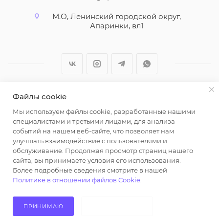
М.О, Ленинский городской округ,
Апаринки, вл1
Файлы cookie
2026 © ООО "Вайт Текстиль групп"
Мы используем файлы cookie, разработанные нашими
Любая информация на сайте носит справочный
специалистами и третьими лицами, для анализа
характер и не является публичной офертой
событий на нашем веб-сайте, что позволяет нам
определяемой положениями пункта 2 статьи 437
улучшать взаимодействие с пользователями и
Гражданского кодекса Российской Федерации.
обслуживание. Продолжая просмотр страниц нашего
Использование любых материалов, опубликованных
сайта, вы принимаете условия его использования.
Более подробные сведения смотрите в нашей
на https://opt-milena.ru, допустимо только при
Политике в отношении файлов Cookie
.
наличии письменного разрешения редакции и
активной ссылки на https://opt-milena.ru
ПРИНИМАЮ
НЕ ПРИНИМАЮ