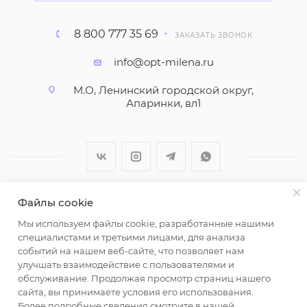
8 800 777 35 69
ЗАКАЗАТЬ ЗВОНОК
info@opt-milena.ru
М.О, Ленинский городской округ,
Апаринки, вл1
Файлы cookie
2026 © ООО "Вайт Текстиль групп"
Мы используем файлы cookie, разработанные нашими
Любая информация на сайте носит справочный
специалистами и третьими лицами, для анализа
характер и не является публичной офертой
событий на нашем веб-сайте, что позволяет нам
определяемой положениями пункта 2 статьи 437
улучшать взаимодействие с пользователями и
Гражданского кодекса Российской Федерации.
обслуживание. Продолжая просмотр страниц нашего
Использование любых материалов, опубликованных
сайта, вы принимаете условия его использования.
Более подробные сведения смотрите в нашей