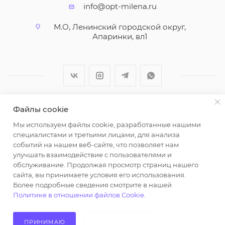
info@opt-milena.ru
М.О, Ленинский городской округ,
Апаринки, вл1
Файлы cookie
2026 © ООО "Вайт Текстиль групп"
Мы используем файлы cookie, разработанные нашими
Любая информация на сайте носит справочный
специалистами и третьими лицами, для анализа
характер и не является публичной офертой
событий на нашем веб-сайте, что позволяет нам
определяемой положениями пункта 2 статьи 437
улучшать взаимодействие с пользователями и
Гражданского кодекса Российской Федерации.
обслуживание. Продолжая просмотр страниц нашего
Использование любых материалов, опубликованных
сайта, вы принимаете условия его использования.
Более подробные сведения смотрите в нашей
на https://opt-milena.ru, допустимо только при
Политике в отношении файлов Cookie
.
наличии письменного разрешения редакции и
активной ссылки на https://opt-milena.ru
ПРИНИМАЮ
НЕ ПРИНИМАЮ