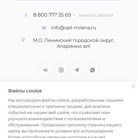
8 800 777 35 69
ЗАКАЗАТЬ ЗВОНОК
info@opt-milena.ru
М.О, Ленинский городской округ,
Апаринки, вл1
Файлы cookie
2026 © ООО "Вайт Текстиль групп"
Мы используем файлы cookie, разработанные нашими
Любая информация на сайте носит справочный
специалистами и третьими лицами, для анализа
характер и не является публичной офертой
событий на нашем веб-сайте, что позволяет нам
определяемой положениями пункта 2 статьи 437
улучшать взаимодействие с пользователями и
Гражданского кодекса Российской Федерации.
обслуживание. Продолжая просмотр страниц нашего
Использование любых материалов, опубликованных
сайта, вы принимаете условия его использования.
Более подробные сведения смотрите в нашей