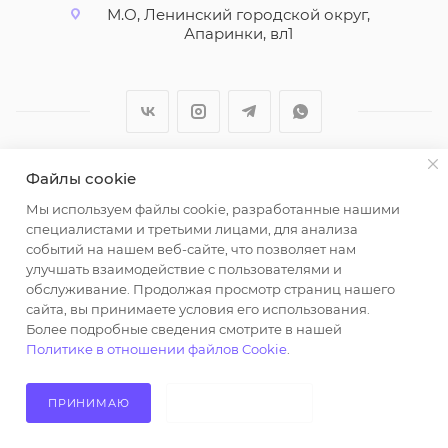
М.О, Ленинский городской округ,
Апаринки, вл1
Файлы cookie
2026 © ООО "Вайт Текстиль групп"
Мы используем файлы cookie, разработанные нашими
Любая информация на сайте носит справочный
специалистами и третьими лицами, для анализа
характер и не является публичной офертой
событий на нашем веб-сайте, что позволяет нам
определяемой положениями пункта 2 статьи 437
улучшать взаимодействие с пользователями и
Гражданского кодекса Российской Федерации.
обслуживание. Продолжая просмотр страниц нашего
Использование любых материалов, опубликованных
сайта, вы принимаете условия его использования.
Более подробные сведения смотрите в нашей
на https://opt-milena.ru, допустимо только при
Политике в отношении файлов Cookie
.
наличии письменного разрешения редакции и
активной ссылки на https://opt-milena.ru
ПРИНИМАЮ
НЕ ПРИНИМАЮ