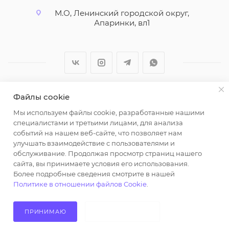
М.О, Ленинский городской округ,
Апаринки, вл1
Файлы cookie
2026 © ООО "Вайт Текстиль групп"
Мы используем файлы cookie, разработанные нашими
Любая информация на сайте носит справочный
специалистами и третьими лицами, для анализа
характер и не является публичной офертой
событий на нашем веб-сайте, что позволяет нам
определяемой положениями пункта 2 статьи 437
улучшать взаимодействие с пользователями и
Гражданского кодекса Российской Федерации.
обслуживание. Продолжая просмотр страниц нашего
Использование любых материалов, опубликованных
сайта, вы принимаете условия его использования.
Более подробные сведения смотрите в нашей
на https://opt-milena.ru, допустимо только при
Политике в отношении файлов Cookie
.
наличии письменного разрешения редакции и
активной ссылки на https://opt-milena.ru
ПРИНИМАЮ
НЕ ПРИНИМАЮ