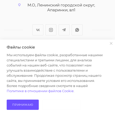
М.О, Ленинский городской округ,
Апаринки, вл1
Файлы cookie
2026 © ООО "Вайт Текстиль групп"
Мы используем файлы cookie, разработанные нашими
Любая информация на сайте носит справочный
специалистами и третьими лицами, для анализа
характер и не является публичной офертой
событий на нашем веб-сайте, что позволяет нам
определяемой положениями пункта 2 статьи 437
улучшать взаимодействие с пользователями и
Гражданского кодекса Российской Федерации.
обслуживание. Продолжая просмотр страниц нашего
Использование любых материалов, опубликованных
сайта, вы принимаете условия его использования.
Более подробные сведения смотрите в нашей
на https://opt-milena.ru, допустимо только при
Политике в отношении файлов Cookie
.
наличии письменного разрешения редакции и
активной ссылки на https://opt-milena.ru
ПРИНИМАЮ
НЕ ПРИНИМАЮ