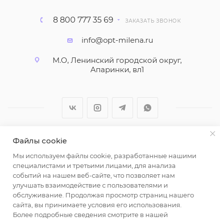
8 800 777 35 69
ЗАКАЗАТЬ ЗВОНОК
info@opt-milena.ru
М.О, Ленинский городской округ,
Апаринки, вл1
Файлы cookie
2026 © ООО "Вайт Текстиль групп"
Мы используем файлы cookie, разработанные нашими
Любая информация на сайте носит справочный
специалистами и третьими лицами, для анализа
характер и не является публичной офертой
событий на нашем веб-сайте, что позволяет нам
определяемой положениями пункта 2 статьи 437
улучшать взаимодействие с пользователями и
Гражданского кодекса Российской Федерации.
обслуживание. Продолжая просмотр страниц нашего
Использование любых материалов, опубликованных
сайта, вы принимаете условия его использования.
Более подробные сведения смотрите в нашей
на https://opt-milena.ru, допустимо только при