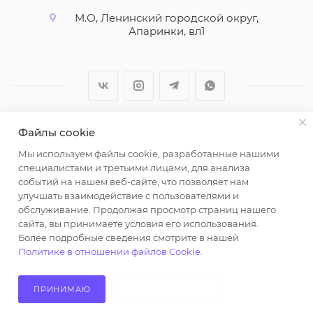
М.О, Ленинский городской округ,
Апаринки, вл1
Файлы cookie
2026 © ООО "Вайт Текстиль групп"
Мы используем файлы cookie, разработанные нашими
Любая информация на сайте носит справочный
специалистами и третьими лицами, для анализа
характер и не является публичной офертой
событий на нашем веб-сайте, что позволяет нам
определяемой положениями пункта 2 статьи 437
улучшать взаимодействие с пользователями и
Гражданского кодекса Российской Федерации.
обслуживание. Продолжая просмотр страниц нашего
Использование любых материалов, опубликованных
сайта, вы принимаете условия его использования.
Более подробные сведения смотрите в нашей
на https://opt-milena.ru, допустимо только при
Политике в отношении файлов Cookie
.
наличии письменного разрешения редакции и
активной ссылки на https://opt-milena.ru
ПРИНИМАЮ
НЕ ПРИНИМАЮ