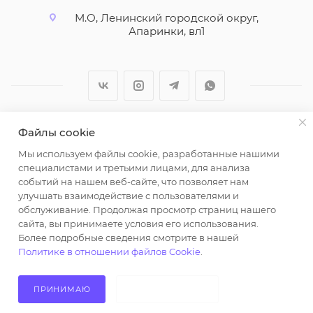
М.О, Ленинский городской округ,
Апаринки, вл1
Файлы cookie
2026 © ООО "Вайт Текстиль групп"
Мы используем файлы cookie, разработанные нашими
Любая информация на сайте носит справочный
специалистами и третьими лицами, для анализа
характер и не является публичной офертой
событий на нашем веб-сайте, что позволяет нам
определяемой положениями пункта 2 статьи 437
улучшать взаимодействие с пользователями и
Гражданского кодекса Российской Федерации.
обслуживание. Продолжая просмотр страниц нашего
Использование любых материалов, опубликованных
сайта, вы принимаете условия его использования.
Более подробные сведения смотрите в нашей
на https://opt-milena.ru, допустимо только при
Политике в отношении файлов Cookie
.
наличии письменного разрешения редакции и
активной ссылки на https://opt-milena.ru
ПРИНИМАЮ
НЕ ПРИНИМАЮ