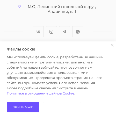
М.О, Ленинский городской округ,
Апаринки, вл1
Файлы cookie
2026 © ООО "Вайт Текстиль групп"
Мы используем файлы cookie, разработанные нашими
Любая информация на сайте носит справочный
специалистами и третьими лицами, для анализа
характер и не является публичной офертой
событий на нашем веб-сайте, что позволяет нам
определяемой положениями пункта 2 статьи 437
улучшать взаимодействие с пользователями и
Гражданского кодекса Российской Федерации.
обслуживание. Продолжая просмотр страниц нашего
Использование любых материалов, опубликованных
сайта, вы принимаете условия его использования.
Более подробные сведения смотрите в нашей
на https://opt-milena.ru, допустимо только при
Политике в отношении файлов Cookie
.
наличии письменного разрешения редакции и
активной ссылки на https://opt-milena.ru
ПРИНИМАЮ
НЕ ПРИНИМАЮ