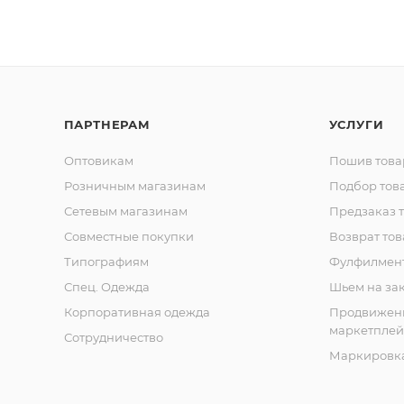
ПАРТНЕРАМ
УСЛУГИ
Оптовикам
Пошив това
Розничным магазинам
Подбор тов
Сетевым магазинам
Предзаказ 
Совместные покупки
Возврат тов
Типографиям
Фулфилмен
Спец. Одежда
Шьем на за
Корпоративная одежда
Продвижен
маркетплей
Сотрудничество
Маркировка