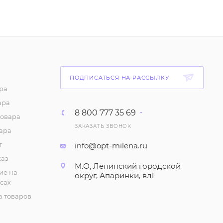
Комплект: Футболка и
шорты для мальчика
(2-5 лет)
219
₽
/шт
Комплект: Футболка и
ПОДПИСАТЬСЯ НА РАССЫЛКУ
шорты для мальчика
ра
(6-9 лет)
ара
8 800 777 35 69
252
₽
/шт
товара
ЗАКАЗАТЬ ЗВОНОК
ара
Трусы "Кулирка", для
т
info@opt-milena.ru
мальчика (3-7 лет)
каз
42
₽
/шт
М.О, Ленинский городской
ие на
округ, Апаринки, вл1
сах
Футболка для
 товаров
мальчика с коротким
рукавом (1-4 года)