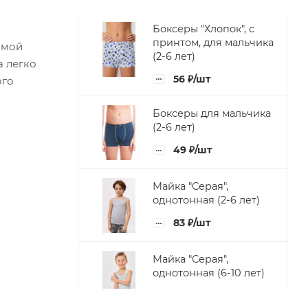
Боксеры "Хлопок", с
принтом, для мальчика
ямой
(2-6 лет)
а легко
56
₽
/шт
ого
Боксеры для мальчика
(2-6 лет)
49
₽
/шт
Майка "Серая",
однотонная (2-6 лет)
83
₽
/шт
Майка "Серая",
однотонная (6-10 лет)
87
₽
/шт