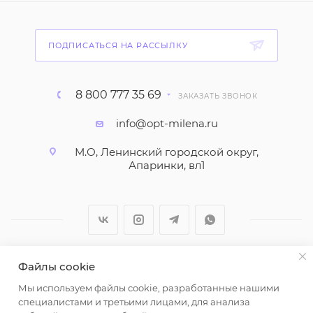
ПОДПИСАТЬСЯ НА РАССЫЛКУ
8 800 777 35 69
ЗАКАЗАТЬ ЗВОНОК
info@opt-milena.ru
М.О, Ленинский городской округ,
Апаринки, вл1
Файлы cookie
2026 © ООО "Вайт Текстиль групп"
Мы используем файлы cookie, разработанные нашими
Любая информация на сайте носит справочный
специалистами и третьими лицами, для анализа
характер и не является публичной офертой