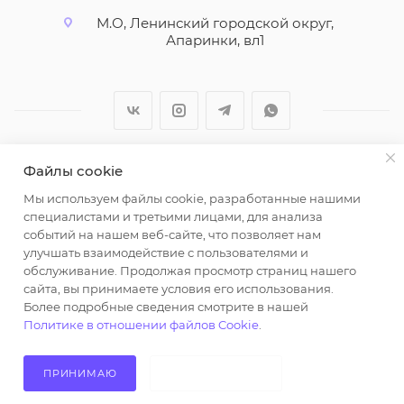
М.О, Ленинский городской округ,
Апаринки, вл1
Файлы cookie
2026 © ООО "Вайт Текстиль групп"
Мы используем файлы cookie, разработанные нашими
Любая информация на сайте носит справочный
специалистами и третьими лицами, для анализа
характер и не является публичной офертой
событий на нашем веб-сайте, что позволяет нам
определяемой положениями пункта 2 статьи 437
улучшать взаимодействие с пользователями и
Гражданского кодекса Российской Федерации.
обслуживание. Продолжая просмотр страниц нашего
Использование любых материалов, опубликованных
сайта, вы принимаете условия его использования.
Более подробные сведения смотрите в нашей
на https://opt-milena.ru, допустимо только при
Политике в отношении файлов Cookie
.
наличии письменного разрешения редакции и
активной ссылки на https://opt-milena.ru
ПРИНИМАЮ
НЕ ПРИНИМАЮ