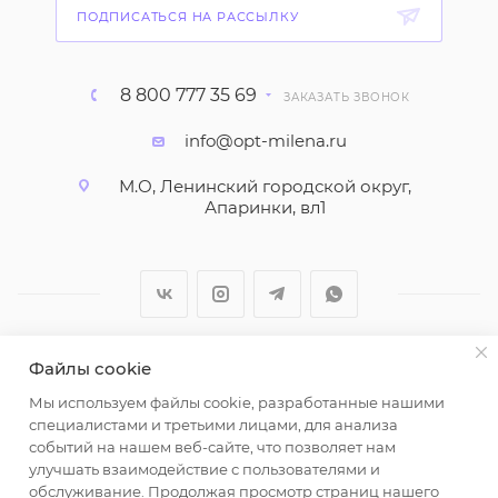
ПОДПИСАТЬСЯ НА РАССЫЛКУ
8 800 777 35 69
ЗАКАЗАТЬ ЗВОНОК
info@opt-milena.ru
М.О, Ленинский городской округ,
Апаринки, вл1
Файлы cookie
2026 © ООО "Вайт Текстиль групп"
Мы используем файлы cookie, разработанные нашими
Любая информация на сайте носит справочный
специалистами и третьими лицами, для анализа
характер и не является публичной офертой
событий на нашем веб-сайте, что позволяет нам
определяемой положениями пункта 2 статьи 437
улучшать взаимодействие с пользователями и
Гражданского кодекса Российской Федерации.
обслуживание. Продолжая просмотр страниц нашего