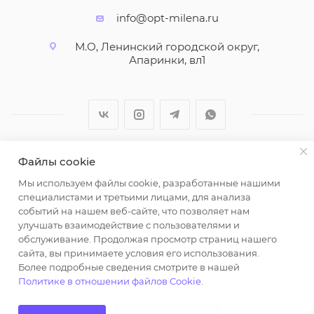
info@opt-milena.ru
М.О, Ленинский городской округ,
Апаринки, вл1
Файлы cookie
2026 © ООО "Вайт Текстиль групп"
Мы используем файлы cookie, разработанные нашими
Любая информация на сайте носит справочный
специалистами и третьими лицами, для анализа
характер и не является публичной офертой
событий на нашем веб-сайте, что позволяет нам
определяемой положениями пункта 2 статьи 437
улучшать взаимодействие с пользователями и
Гражданского кодекса Российской Федерации.
обслуживание. Продолжая просмотр страниц нашего
Использование любых материалов, опубликованных
сайта, вы принимаете условия его использования.
Более подробные сведения смотрите в нашей
на https://opt-milena.ru, допустимо только при
Политике в отношении файлов Cookie
.
наличии письменного разрешения редакции и
активной ссылки на https://opt-milena.ru