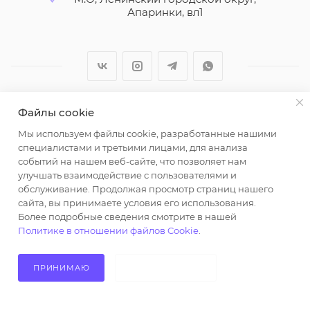
Апаринки, вл1
Файлы cookie
2026 © ООО "Вайт Текстиль групп"
Мы используем файлы cookie, разработанные нашими
Любая информация на сайте носит справочный
специалистами и третьими лицами, для анализа
характер и не является публичной офертой
событий на нашем веб-сайте, что позволяет нам
определяемой положениями пункта 2 статьи 437
улучшать взаимодействие с пользователями и
Гражданского кодекса Российской Федерации.
обслуживание. Продолжая просмотр страниц нашего
Использование любых материалов, опубликованных
сайта, вы принимаете условия его использования.
Более подробные сведения смотрите в нашей
на https://opt-milena.ru, допустимо только при
Политике в отношении файлов Cookie
.
наличии письменного разрешения редакции и
активной ссылки на https://opt-milena.ru
ПРИНИМАЮ
НЕ ПРИНИМАЮ