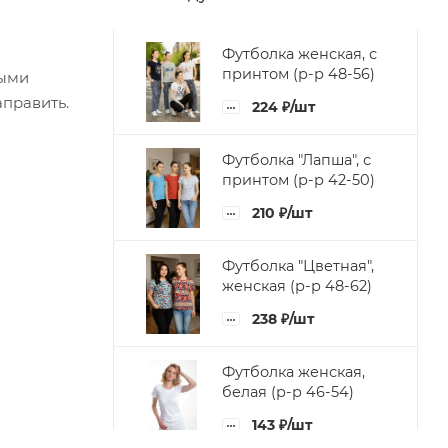
Футболка женская, с
принтом (р-р 48-56)
ными
править.
224
₽
/шт
Футболка "Лапша", с
принтом (р-р 42-50)
210
₽
/шт
Футболка "Цветная",
женская (р-р 48-62)
238
₽
/шт
Футболка женская,
белая (р-р 46-54)
143
₽
/шт