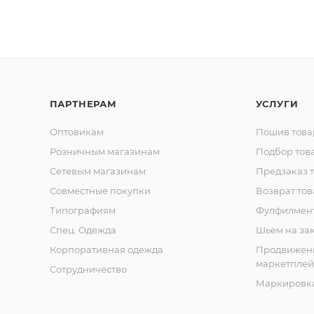
ПАРТНЕРАМ
УСЛУГИ
Оптовикам
Пошив това
Розничным магазинам
Подбор тов
Сетевым магазинам
Предзаказ 
Совместные покупки
Возврат тов
Типографиям
Фулфилмен
Спец. Одежда
Шьем на за
Корпоративная одежда
Продвижен
маркетплей
Сотрудничество
Маркировка