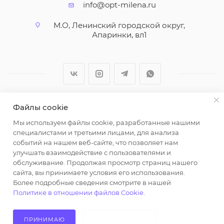
info@opt-milena.ru
М.О, Ленинский городской округ,
Апаринки, вл1
Файлы cookie
2026 © ООО "Вайт Текстиль групп"
Мы используем файлы cookie, разработанные нашими
Любая информация на сайте носит справочный
специалистами и третьими лицами, для анализа
характер и не является публичной офертой
событий на нашем веб-сайте, что позволяет нам
определяемой положениями пункта 2 статьи 437
улучшать взаимодействие с пользователями и
Гражданского кодекса Российской Федерации.
обслуживание. Продолжая просмотр страниц нашего
Использование любых материалов, опубликованных
сайта, вы принимаете условия его использования.
Более подробные сведения смотрите в нашей
на https://opt-milena.ru, допустимо только при
Политике в отношении файлов Cookie
.
наличии письменного разрешения редакции и
активной ссылки на https://opt-milena.ru
ПРИНИМАЮ
НЕ ПРИНИМАЮ