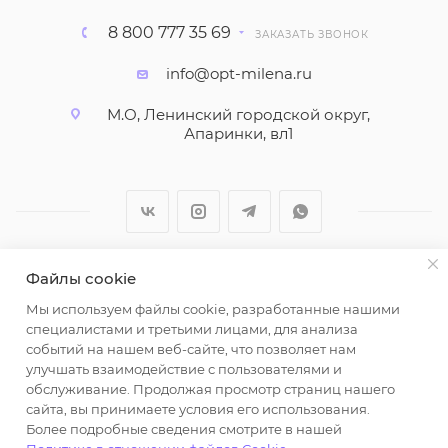
8 800 777 35 69
ЗАКАЗАТЬ ЗВОНОК
info@opt-milena.ru
М.О, Ленинский городской округ,
Апаринки, вл1
Файлы cookie
2026 © ООО "Вайт Текстиль групп"
Мы используем файлы cookie, разработанные нашими
Любая информация на сайте носит справочный
специалистами и третьими лицами, для анализа
характер и не является публичной офертой
событий на нашем веб-сайте, что позволяет нам
определяемой положениями пункта 2 статьи 437
улучшать взаимодействие с пользователями и
Гражданского кодекса Российской Федерации.
обслуживание. Продолжая просмотр страниц нашего
Использование любых материалов, опубликованных
сайта, вы принимаете условия его использования.
Более подробные сведения смотрите в нашей
на https://opt-milena.ru, допустимо только при