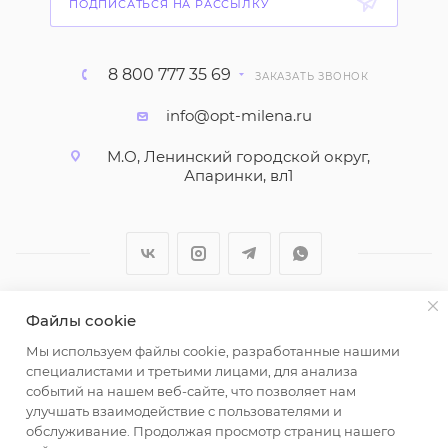
ПОДПИСАТЬСЯ НА РАССЫЛКУ
8 800 777 35 69
ЗАКАЗАТЬ ЗВОНОК
info@opt-milena.ru
М.О, Ленинский городской округ,
Апаринки, вл1
Файлы cookie
2026 © ООО "Вайт Текстиль групп"
Мы используем файлы cookie, разработанные нашими
Любая информация на сайте носит справочный
специалистами и третьими лицами, для анализа
характер и не является публичной офертой
событий на нашем веб-сайте, что позволяет нам
определяемой положениями пункта 2 статьи 437
улучшать взаимодействие с пользователями и
Гражданского кодекса Российской Федерации.
обслуживание. Продолжая просмотр страниц нашего