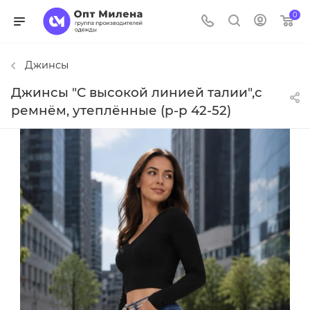
0
Джинсы
Джинсы "С высокой линией талии",с
ремнём, утеплённые (р-р 42-52)