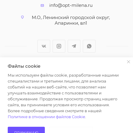
info@opt-milena.ru
М.О, Ленинский городской округ,
Апаринки, вл1
Файлы cookie
2026 © ООО "Вайт Текстиль групп"
Мы используем файлы cookie, разработанные нашими
Любая информация на сайте носит справочный
специалистами и третьими лицами, для анализа
характер и не является публичной офертой
событий на нашем веб-сайте, что позволяет нам
определяемой положениями пункта 2 статьи 437
улучшать взаимодействие с пользователями и
Гражданского кодекса Российской Федерации.
обслуживание. Продолжая просмотр страниц нашего
Использование любых материалов, опубликованных
сайта, вы принимаете условия его использования.
Более подробные сведения смотрите в нашей
на https://opt-milena.ru, допустимо только при
Политике в отношении файлов Cookie
.
наличии письменного разрешения редакции и
активной ссылки на https://opt-milena.ru
ПРИНИМАЮ
НЕ ПРИНИМАЮ