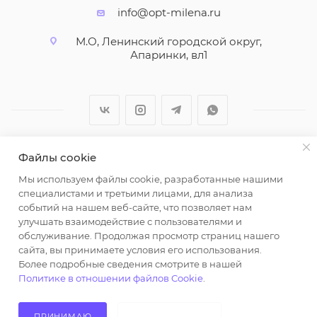
info@opt-milena.ru
М.О, Ленинский городской округ,
Апаринки, вл1
Файлы cookie
2026 © ООО "Вайт Текстиль групп"
Мы используем файлы cookie, разработанные нашими
Любая информация на сайте носит справочный
специалистами и третьими лицами, для анализа
характер и не является публичной офертой
событий на нашем веб-сайте, что позволяет нам
определяемой положениями пункта 2 статьи 437
улучшать взаимодействие с пользователями и
Гражданского кодекса Российской Федерации.
обслуживание. Продолжая просмотр страниц нашего
Использование любых материалов, опубликованных
сайта, вы принимаете условия его использования.
Более подробные сведения смотрите в нашей
на https://opt-milena.ru, допустимо только при
Политике в отношении файлов Cookie
.
наличии письменного разрешения редакции и
активной ссылки на https://opt-milena.ru
ПРИНИМАЮ
НЕ ПРИНИМАЮ