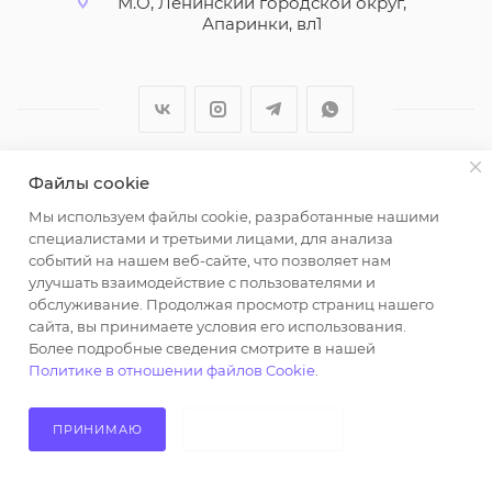
М.О, Ленинский городской округ,
Апаринки, вл1
Файлы cookie
2026 © ООО "Вайт Текстиль групп"
Мы используем файлы cookie, разработанные нашими
Любая информация на сайте носит справочный
специалистами и третьими лицами, для анализа
характер и не является публичной офертой
событий на нашем веб-сайте, что позволяет нам
определяемой положениями пункта 2 статьи 437
улучшать взаимодействие с пользователями и
Гражданского кодекса Российской Федерации.
обслуживание. Продолжая просмотр страниц нашего
Использование любых материалов, опубликованных
сайта, вы принимаете условия его использования.
Более подробные сведения смотрите в нашей
на https://opt-milena.ru, допустимо только при
Политике в отношении файлов Cookie
.
наличии письменного разрешения редакции и
активной ссылки на https://opt-milena.ru
ПРИНИМАЮ
НЕ ПРИНИМАЮ