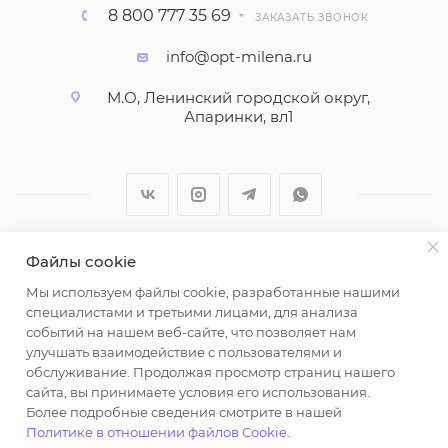
8 800 777 35 69
ЗАКАЗАТЬ ЗВОНОК
info@opt-milena.ru
М.О, Ленинский городской округ,
Апаринки, вл1
Файлы cookie
2026 © ООО "Вайт Текстиль групп"
Мы используем файлы cookie, разработанные нашими
Любая информация на сайте носит справочный
специалистами и третьими лицами, для анализа
характер и не является публичной офертой
событий на нашем веб-сайте, что позволяет нам
определяемой положениями пункта 2 статьи 437
улучшать взаимодействие с пользователями и
Гражданского кодекса Российской Федерации.
обслуживание. Продолжая просмотр страниц нашего
Использование любых материалов, опубликованных
сайта, вы принимаете условия его использования.
Более подробные сведения смотрите в нашей
на https://opt-milena.ru, допустимо только при
Политике в отношении файлов Cookie
.
наличии письменного разрешения редакции и