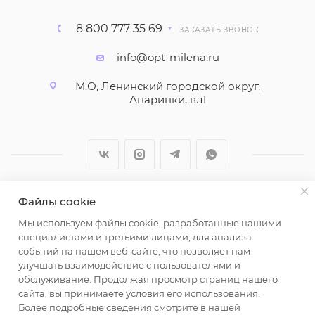
8 800 777 35 69
ЗАКАЗАТЬ ЗВОНОК
info@opt-milena.ru
М.О, Ленинский городской округ,
Апаринки, вл1
Файлы cookie
2026 © ООО "Вайт Текстиль групп"
Мы используем файлы cookie, разработанные нашими
Любая информация на сайте носит справочный
специалистами и третьими лицами, для анализа
характер и не является публичной офертой
событий на нашем веб-сайте, что позволяет нам
определяемой положениями пункта 2 статьи 437
улучшать взаимодействие с пользователями и
Гражданского кодекса Российской Федерации.
обслуживание. Продолжая просмотр страниц нашего
Использование любых материалов, опубликованных
сайта, вы принимаете условия его использования.
Более подробные сведения смотрите в нашей
на https://opt-milena.ru, допустимо только при