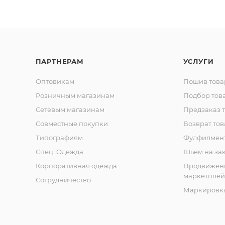
ПАРТНЕРАМ
УСЛУГИ
Оптовикам
Пошив това
Розничным магазинам
Подбор тов
Сетевым магазинам
Предзаказ 
Совместные покупки
Возврат тов
Типографиям
Фулфилмен
Спец. Одежда
Шьем на за
Корпоративная одежда
Продвижен
маркетплей
Сотрудничество
Маркировка