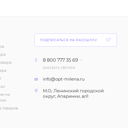
ПОДПИСАТЬСЯ НА РАССЫЛКУ
ра
ара
8 800 777 35 69
товара
ЗАКАЗАТЬ ЗВОНОК
ара
т
info@opt-milena.ru
каз
М.О, Ленинский городской
ие на
округ, Апаринки, вл1
сах
 товаров