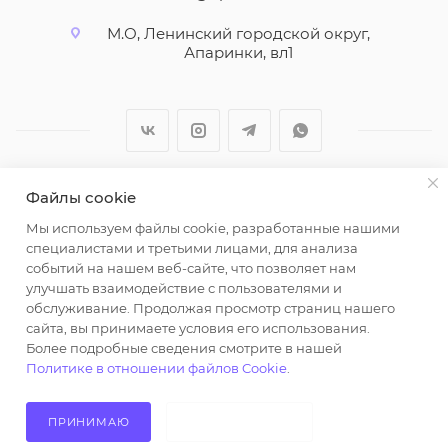
М.О, Ленинский городской округ,
Апаринки, вл1
Файлы cookie
2026 © ООО "Вайт Текстиль групп"
Мы используем файлы cookie, разработанные нашими
Любая информация на сайте носит справочный
специалистами и третьими лицами, для анализа
характер и не является публичной офертой
событий на нашем веб-сайте, что позволяет нам
определяемой положениями пункта 2 статьи 437
улучшать взаимодействие с пользователями и
Гражданского кодекса Российской Федерации.
обслуживание. Продолжая просмотр страниц нашего
Использование любых материалов, опубликованных
сайта, вы принимаете условия его использования.
Более подробные сведения смотрите в нашей
на https://opt-milena.ru, допустимо только при
Политике в отношении файлов Cookie
.
наличии письменного разрешения редакции и
активной ссылки на https://opt-milena.ru
ПРИНИМАЮ
НЕ ПРИНИМАЮ